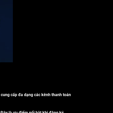
ng cung cấp đa dạng các kênh thanh toán
. Đây là ưu điểm nổi bật khi
đăng ký