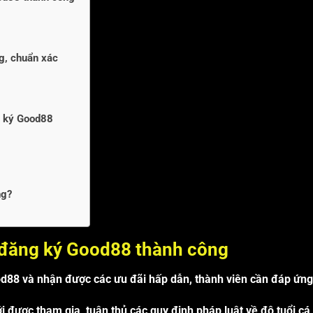
g, chuẩn xác
g ký Good88
ng?
h đăng ký Good88 thành công
d88
và nhận được các ưu đãi hấp dẫn, thành viên cần đáp ứng 
ới được tham gia, tuân thủ các quy định pháp luật về độ tuổi 