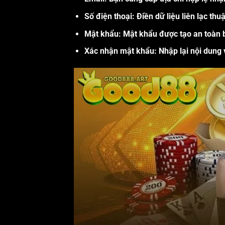
Số điện thoại: Điền dữ liệu liên lạc thuậ
Mật khẩu: Mật khẩu được tạo an toàn b
Xác nhận mật khẩu: Nhập lại nội dung v