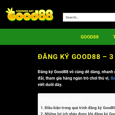
Bỏ
qua
nội
dung
GOOD88
ĐĂNG KÝ GOOD88 – 3
Đăng ký Good88
vô cùng dễ dàng, nhanh g
đãi, tham gia hàng ngàn trò chơi thú vị.
G
viết dưới dây.
MỤC LỤC BÀI VIẾT
Điều kiện trong quá trình đăng ký Good
Những lợi ích nhận được khi đăng ký Go