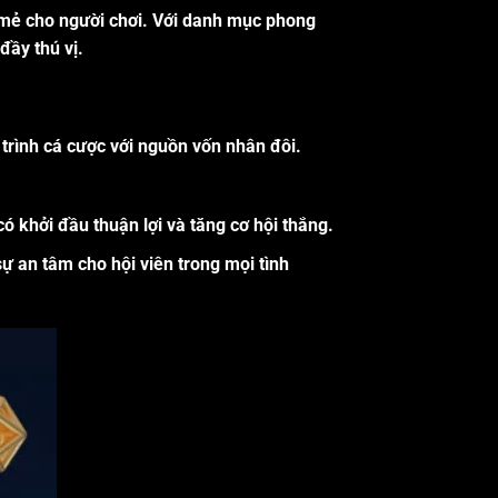
 mẻ cho người chơi. Với danh mục phong
đầy thú vị.
trình cá cược với nguồn vốn nhân đôi.
ó khởi đầu thuận lợi và tăng cơ hội thắng.
sự an tâm cho hội viên trong mọi tình