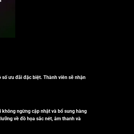
ô số ưu đãi đặc biệt. Thành viên sẽ nhận
ái không ngừng cập nhật và bổ sung hàng
ỹ lưỡng về đồ họa sắc nét, âm thanh và