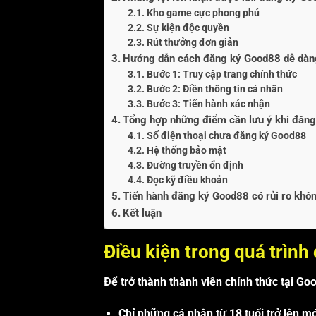
Kho game cực phong phú
Sự kiện độc quyền
Rút thưởng đơn giản
Hướng dẫn cách đăng ký Good88 dễ dàn
Bước 1: Truy cập trang chính thức
Bước 2: Điền thông tin cá nhân
Bước 3: Tiến hành xác nhận
Tổng hợp những điểm cần lưu ý khi đăn
Số điện thoại chưa đăng ký Good88
Hệ thống bảo mật
Đường truyền ổn định
Đọc kỹ điều khoản
Tiến hành đăng ký Good88 có rủi ro khô
Kết luận
Điều kiện trong quá trìn
Để trở thành thành viên chính thức tại
Goo
Chỉ những cá nhân từ 18 tuổi trở lên m